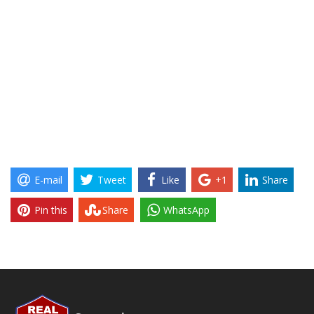
E-mail
Tweet
Like
+1
Share
Pin this
Share
WhatsApp