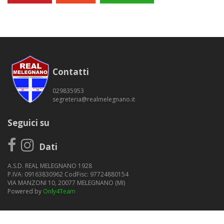
Contatti
029835953
segreteria@realmelegnano.it
Seguici su
Dati
A.S.D. REAL MELEGNANO 1928
P.IVA: 09163830962 CodFisc: 97724880154
VIA MANZONI 10, 20077 MELEGNANO (MI)
Powered by
Only4Team